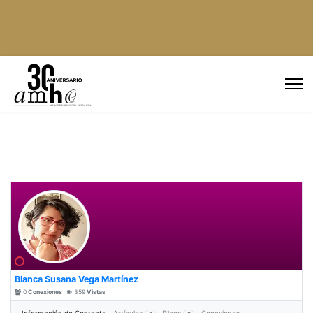
Blanca Susana Vega Martínez
0
Conexiones
359
Vistas
Más